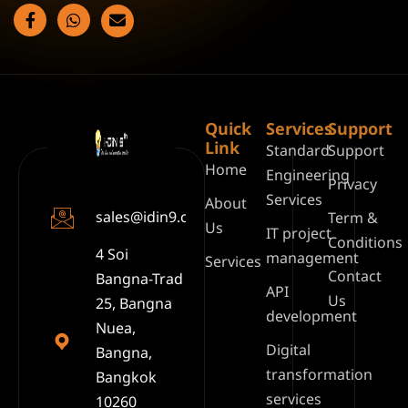
Quick
Services
Support
Link
Standard
Support
Home
Engineering
Privacy
Services
About
sales@idin9.com
Term &
Us
IT project
Conditions
4 Soi
management
Services
Contact
Bangna-Trad
API
Us
25, Bangna
development
Nuea,
Digital
Bangna,
transformation
Bangkok
services
10260