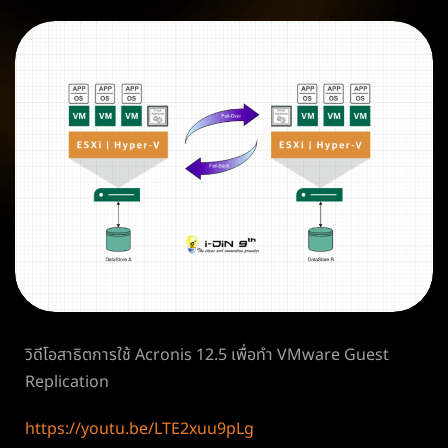
วิดีโอสาธิตการใช้ Acronis 12.5 เพื่อทำ VMware Guest
Replication
https://youtu.be/LTE2xuu9pLg