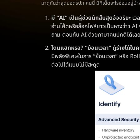
มาดูกันว่าสุดยอดรปภ.คนนี้ มีทีเด็ดอะไรซ่อนอยู่บ้า
มี “AI” เป็นผู้ช่วยนักสืบสุดอัจฉริยะ
เวล
อ่านโค้ดหรือล็อกไฟล์ยาวเป็นหางว่าว AI 
ถาม-ตอบกับ AI ด้วยภาษาคนปกติได้เลยว่
โดนแฮกหรอ? “ย้อนเวลา” กู้ร่างได้ในคล
มีพลังพิเศษในการ “ย้อนเวลา” หรือ Rollb
ต่อไปได้แบบไม่มีสะดุด