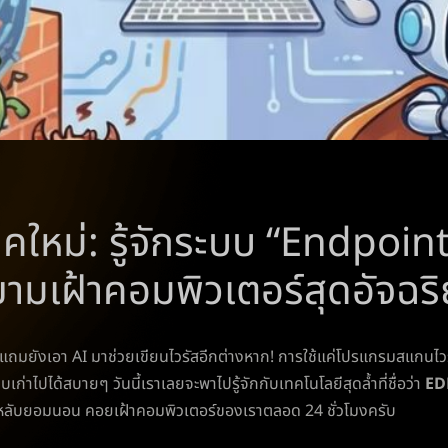
อร์ยุคใหม่: รู้จักระบบ “Endpo
มเฝ้าคอมพิวเตอร์สุดอัจฉริ
วัน แถมยังเอา AI มาช่วยเขียนไวรัสอีกต่างหาก! การใช้แค่โปรแกรมสแกนไ
ไปได้สบายๆ วันนี้เราเลยจะพาไปรู้จักกับเทคโนโลยีสุดล้ำที่ชื่อว่า
ED
ยอมหลับยอมนอน คอยเฝ้าคอมพิวเตอร์ของเราตลอด 24 ชั่วโมงครับ