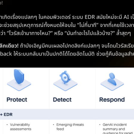
ง!
าเกิดเรื่องแปลกๆ ในคอมพิวเตอร์ ระบบ EDR สมัยใหม่จะมี AI เป็น
จะช่วยสรุปเหตุการณ์ทั้งหมดให้จบใน “ไม่กี่นาที” จากที่เคยใช้เ
า “ไวรัสเข้ามาทางไหน?” หรือ “มันทำอะไรไปแล้วบ้าง?” ล้ำสุดๆ
ิกเดียว!
ถ้าบังเอิญมีคนเผลอไปกดลิงก์แปลกๆ จนโดนไวรัสเรียก
ack ให้ระบบกลับมาเป็นปกติได้โดยอัตโนมัติ ช่วยกู้คืนข้อมูลสำค