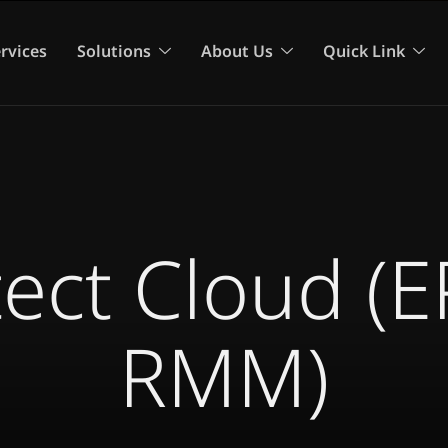
rvices
Solutions
About Us
Quick Link
ect Cloud (
RMM)