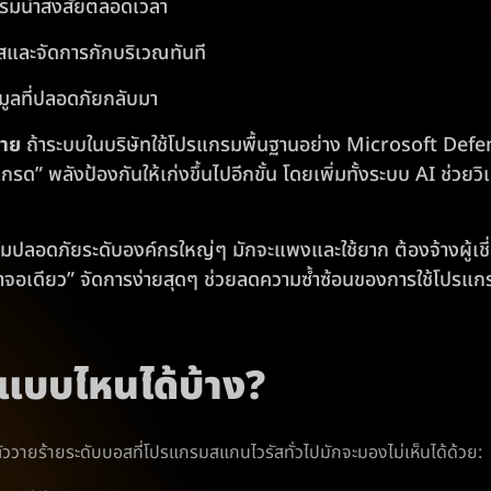
รรมน่าสงสัยตลอดเวลา
ัสและจัดการกักบริเวณทันที
ูลที่ปลอดภัยกลับมา
บาย
ถ้าระบบในบริษัทใช้โปรแกรมพื้นฐานอย่าง Microsoft Defender
ด” พลังป้องกันให้เก่งขึ้นไปอีกขั้น โดยเพิ่มทั้งระบบ AI ช่วยวิเค
ปลอดภัยระดับองค์กรใหญ่ๆ มักจะแพงและใช้ยาก ต้องจ้างผู้เช
าจอเดียว” จัดการง่ายสุดๆ ช่วยลดความซ้ำซ้อนของการใช้โปรแกร
แบบไหนได้บ้าง?
ัววายร้ายระดับบอสที่โปรแกรมสแกนไวรัสทั่วไปมักจะมองไม่เห็นได้ด้วย: