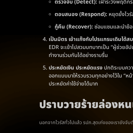
ตรวจจับ (Detect):
เฝ้าระวังพฤติก
ตอบสนอง (Respond):
หยุดยั้งไวร
กู้คืน (Recover):
ซ่อมแซมและนำข้อม
เป็นมิตร เข้าแก๊งกับโปรแกรมเดิมได้ส
EDR จะเข้าไปสวมบทบาทเป็น “ผู้ช่วยอัปเกร
ทำงานร่วมกันได้อย่างราบรื่น
ประหยัดเงิน ประหยัดแรง
ปกติระบบความ
ออกแบบมาให้รวบรวมทุกอย่างไว้ใน “หน้
ประหยัดค่าใช้จ่ายได้มาก
ปราบวายร้ายล่องหน
นอกจากไวรัสทั่วไปแล้ว รปภ.สุดเก่งของเรายังจับต