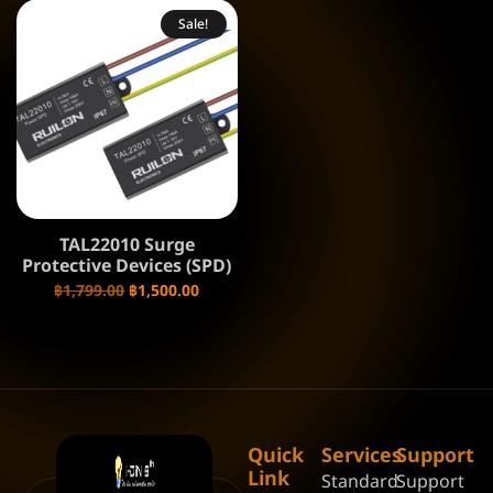
Sale!
TAL22010 Surge
Protective Devices (SPD)
฿
1,799.00
฿
1,500.00
Quick
Services
Support
Link
Standard
Support