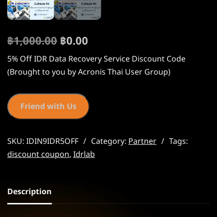
฿
1,000.00
฿
0.00
5% Off IDR Data Recovery Service Discount Code
(Brought to you by Acronis Thai User Group)
Friend with Us
SKU:
IDIN9IDR5OFF
Category:
Partner
Tags:
discount coupon
,
Idrlab
Description