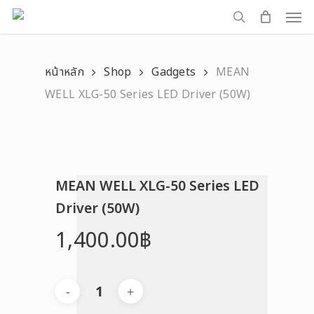
Men
Skip
to
search
main
หน้าหลัก
Shop
Gadgets
MEAN
content
WELL XLG-50 Series LED Driver (50W)
MEAN WELL XLG-50 Series LED
Driver (50W)
1,400.00
฿