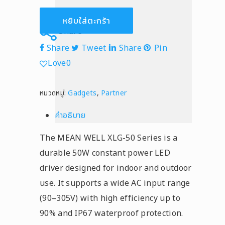
หยิบใส่ตะกร้า
Share
Share
Tweet
Share
Pin
Love
0
หมวดหมู่:
Gadgets
,
Partner
คำอธิบาย
The MEAN WELL XLG-50 Series is a
durable 50W constant power LED
driver designed for indoor and outdoor
use. It supports a wide AC input range
(90–305V) with high efficiency up to
90% and IP67 waterproof protection.