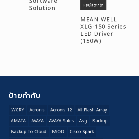
Software
หยิบใส่ตะกร้า
Solution
MEAN WELL
XLG-150 Series
LED Driver
(150W)
ป้ายกำกับ
.WCRY
Acronis
Acronis 12
All Flash Array
AMATA
AVAYA
AVAYA Sales
Avg
Backup
Backup To Cloud
BSOD
Cisco Spark