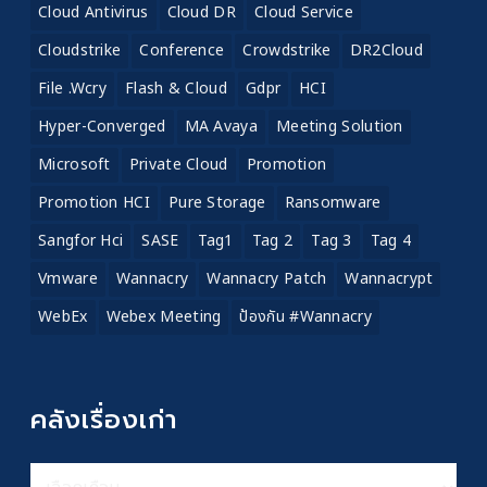
Cloud Antivirus
Cloud DR
Cloud Service
Cloudstrike
Conference
Crowdstrike
DR2Cloud
File .wcry
Flash & Cloud
Gdpr
HCI
Hyper-Converged
MA Avaya
Meeting Solution
Microsoft
Private Cloud
Promotion
Promotion HCI
Pure Storage
Ransomware
Sangfor Hci
SASE
Tag1
Tag 2
Tag 3
Tag 4
Vmware
Wannacry
Wannacry Patch
Wannacrypt
WebEx
Webex Meeting
ป้องกัน #wannacry
คลังเรื่องเก่า
คลัง