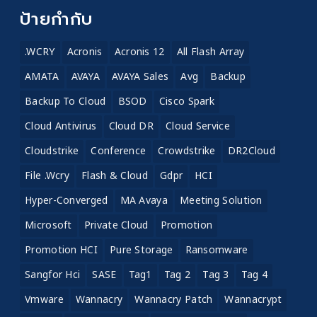
ป้ายกำกับ
.WCRY
Acronis
Acronis 12
All Flash Array
AMATA
AVAYA
AVAYA Sales
Avg
Backup
Backup To Cloud
BSOD
Cisco Spark
Cloud Antivirus
Cloud DR
Cloud Service
Cloudstrike
Conference
Crowdstrike
DR2Cloud
File .wcry
Flash & Cloud
Gdpr
HCI
Hyper-Converged
MA Avaya
Meeting Solution
Microsoft
Private Cloud
Promotion
Promotion HCI
Pure Storage
Ransomware
Sangfor Hci
SASE
Tag1
Tag 2
Tag 3
Tag 4
Vmware
Wannacry
Wannacry Patch
Wannacrypt