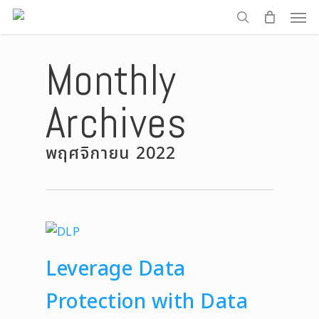
Men
Skip
to
search
main
Monthly
content
Archives
พฤศจิกายน 2022
Leverage Data
Protection with Data