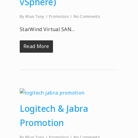
vSphere)
By
Khun Tony
Promotion
No Comments
StarWind Virtual SAN…
Read More
Logitech & Jabra
Promotion
By
Khun Tony
Promotion
No Comments