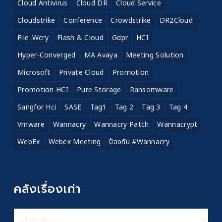
Cloud Antivirus
Cloud DR
Cloud Service
Cloudstrike
Conference
Crowdstrike
DR2Cloud
File .wcry
Flash & Cloud
Gdpr
HCI
Hyper-Converged
MA Avaya
Meeting Solution
Microsoft
Private Cloud
Promotion
Promotion HCI
Pure Storage
Ransomware
Sangfor Hci
SASE
Tag1
Tag 2
Tag 3
Tag 4
Vmware
Wannacry
Wannacry Patch
Wannacrypt
WebEx
Webex Meeting
ป้องกัน #wannacry
คลังเรื่องเก่า
คลัง