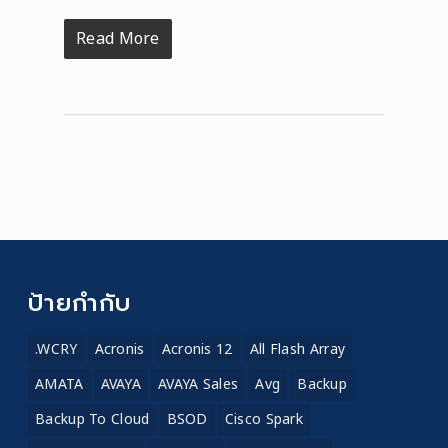
Read More
ป้ายกำกับ
.WCRY
Acronis
Acronis 12
All Flash Array
AMATA
AVAYA
AVAYA Sales
Avg
Backup
Backup To Cloud
BSOD
Cisco Spark