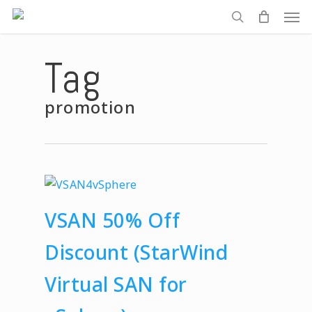
Men
Skip
to
search
main
Tag
content
promotion
VSAN 50% Off
Discount (StarWind
Virtual SAN for