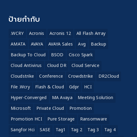
ป้ายกำกับ
.WCRY
Acronis
Acronis 12
All Flash Array
AMATA
AVAYA
AVAYA Sales
Avg
Backup
Backup To Cloud
BSOD
Cisco Spark
Cloud Antivirus
Cloud DR
Cloud Service
Cloudstrike
Conference
Crowdstrike
DR2Cloud
File .wcry
Flash & Cloud
Gdpr
HCI
Hyper-Converged
MA Avaya
Meeting Solution
Microsoft
Private Cloud
Promotion
Promotion HCI
Pure Storage
Ransomware
Sangfor Hci
SASE
Tag1
Tag 2
Tag 3
Tag 4