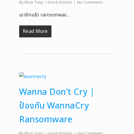
By
Khun Tony
Good Articles
No Comments
เอาอีกแล้ว ransomwar...
Read More
Wanna Don’t Cry |
ป้องกัน WannaCry
Ransomware
By
Khun Tony
Good Articles
One Comment