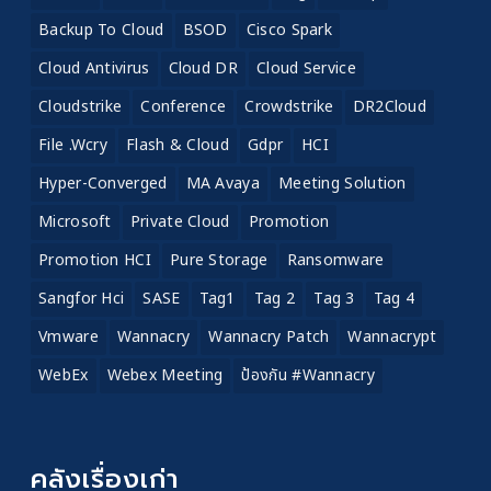
Backup To Cloud
BSOD
Cisco Spark
Cloud Antivirus
Cloud DR
Cloud Service
Cloudstrike
Conference
Crowdstrike
DR2Cloud
File .wcry
Flash & Cloud
Gdpr
HCI
Hyper-Converged
MA Avaya
Meeting Solution
Microsoft
Private Cloud
Promotion
Promotion HCI
Pure Storage
Ransomware
Sangfor Hci
SASE
Tag1
Tag 2
Tag 3
Tag 4
Vmware
Wannacry
Wannacry Patch
Wannacrypt
WebEx
Webex Meeting
ป้องกัน #wannacry
คลังเรื่องเก่า