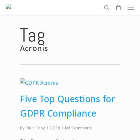
Men
Skip
to
search
main
Tag
content
Acronis
Five Top Questions for
GDPR Compliance
By
Khun Tony
GDPR
No Comments