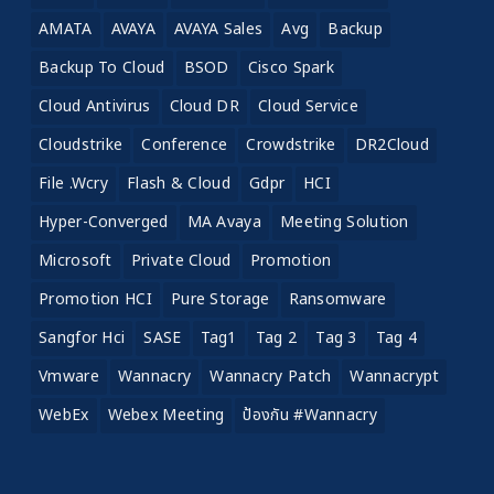
AMATA
AVAYA
AVAYA Sales
Avg
Backup
Backup To Cloud
BSOD
Cisco Spark
Cloud Antivirus
Cloud DR
Cloud Service
Cloudstrike
Conference
Crowdstrike
DR2Cloud
File .wcry
Flash & Cloud
Gdpr
HCI
Hyper-Converged
MA Avaya
Meeting Solution
Microsoft
Private Cloud
Promotion
Promotion HCI
Pure Storage
Ransomware
Sangfor Hci
SASE
Tag1
Tag 2
Tag 3
Tag 4
Vmware
Wannacry
Wannacry Patch
Wannacrypt
WebEx
Webex Meeting
ป้องกัน #wannacry