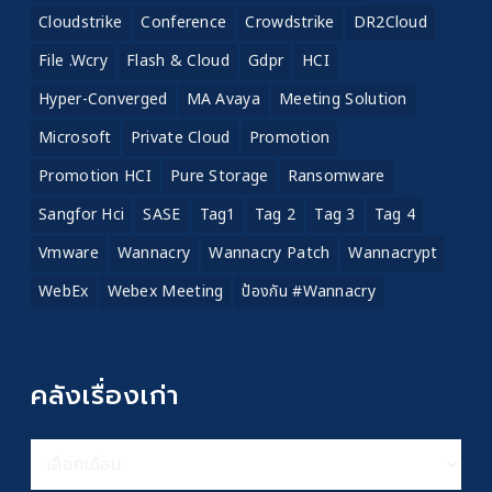
Cloudstrike
Conference
Crowdstrike
DR2Cloud
File .wcry
Flash & Cloud
Gdpr
HCI
Hyper-Converged
MA Avaya
Meeting Solution
Microsoft
Private Cloud
Promotion
Promotion HCI
Pure Storage
Ransomware
Sangfor Hci
SASE
Tag1
Tag 2
Tag 3
Tag 4
Vmware
Wannacry
Wannacry Patch
Wannacrypt
WebEx
Webex Meeting
ป้องกัน #wannacry
คลังเรื่องเก่า
คลัง
เรื่อง