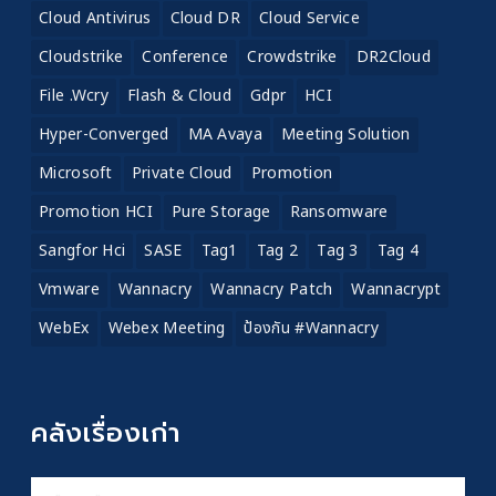
Cloud Antivirus
Cloud DR
Cloud Service
Cloudstrike
Conference
Crowdstrike
DR2Cloud
File .wcry
Flash & Cloud
Gdpr
HCI
Hyper-Converged
MA Avaya
Meeting Solution
Microsoft
Private Cloud
Promotion
Promotion HCI
Pure Storage
Ransomware
Sangfor Hci
SASE
Tag1
Tag 2
Tag 3
Tag 4
Vmware
Wannacry
Wannacry Patch
Wannacrypt
WebEx
Webex Meeting
ป้องกัน #wannacry
คลังเรื่องเก่า
คลัง