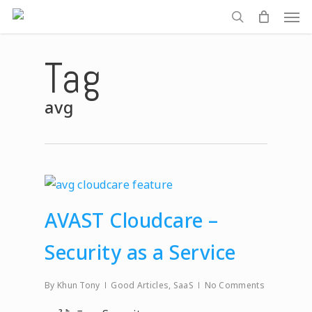
Men
Skip
to
search
main
Tag
content
avg
AVAST Cloudcare –
Security as a Service
By
Khun Tony
Good Articles
,
SaaS
No Comments