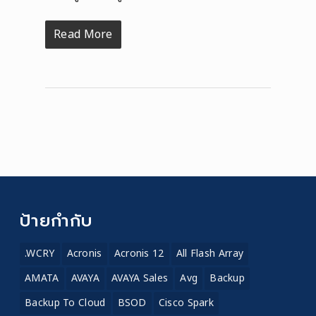
Read More
ป้ายกำกับ
.WCRY
Acronis
Acronis 12
All Flash Array
AMATA
AVAYA
AVAYA Sales
Avg
Backup
Backup To Cloud
BSOD
Cisco Spark