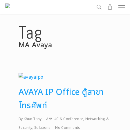
Men
Skip
to
search
main
Tag
content
MA Avaya
AVAYA IP Office ตู้สาขา
โทรศัพท์
By
Khun Tony
A/V, UC & Conference
,
Networking &
Security
,
Solutions
No Comments