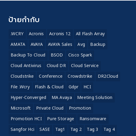
ป้ายกำกับ
.WCRY
Acronis
Acronis 12
All Flash Array
AMATA
AVAYA
AVAYA Sales
Avg
Backup
Backup To Cloud
BSOD
Cisco Spark
Cloud Antivirus
Cloud DR
Cloud Service
Cloudstrike
Conference
Crowdstrike
DR2Cloud
File .wcry
Flash & Cloud
Gdpr
HCI
Hyper-Converged
MA Avaya
Meeting Solution
Microsoft
Private Cloud
Promotion
Promotion HCI
Pure Storage
Ransomware
Sangfor Hci
SASE
Tag1
Tag 2
Tag 3
Tag 4