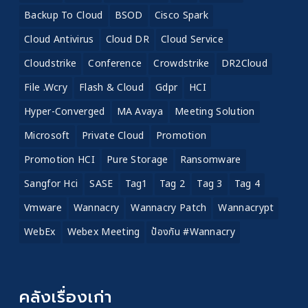
Backup To Cloud
BSOD
Cisco Spark
Cloud Antivirus
Cloud DR
Cloud Service
Cloudstrike
Conference
Crowdstrike
DR2Cloud
File .wcry
Flash & Cloud
Gdpr
HCI
Hyper-Converged
MA Avaya
Meeting Solution
Microsoft
Private Cloud
Promotion
Promotion HCI
Pure Storage
Ransomware
Sangfor Hci
SASE
Tag1
Tag 2
Tag 3
Tag 4
Vmware
Wannacry
Wannacry Patch
Wannacrypt
WebEx
Webex Meeting
ป้องกัน #wannacry
คลังเรื่องเก่า