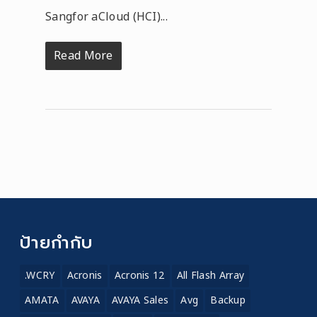
Sangfor aCloud (HCI)...
Read More
ป้ายกำกับ
.WCRY
Acronis
Acronis 12
All Flash Array
AMATA
AVAYA
AVAYA Sales
Avg
Backup