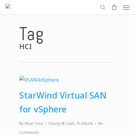
Men
Skip
to
search
main
Tag
content
HCI
StarWind Virtual SAN
for vSphere
By
Khun Tony
Cloudy @
,
IaaS
,
Products
No
Comments