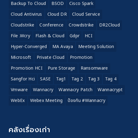
Backup To Cloud
BSOD
Cisco Spark
Cloud Antivirus
Cloud DR
Cloud Service
Cloudstrike
Conference
Crowdstrike
DR2Cloud
File .wcry
Flash & Cloud
Gdpr
HCI
Hyper-Converged
MA Avaya
Meeting Solution
Microsoft
Private Cloud
Promotion
Promotion HCI
Pure Storage
Ransomware
Sangfor Hci
SASE
Tag1
Tag 2
Tag 3
Tag 4
Vmware
Wannacry
Wannacry Patch
Wannacrypt
WebEx
Webex Meeting
ป้องกัน #wannacry
คลังเรื่องเก่า