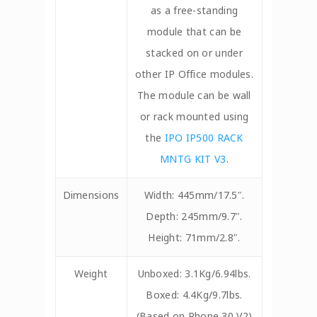
as a free-standing
module that can be
stacked on or under
other IP Office modules.
The module can be wall
or rack mounted using
the
IPO IP500 RACK
MNTG KIT V3
.
Dimensions
Width: 445mm/17.5″.
Depth: 245mm/9.7″.
Height: 71mm/2.8″.
Weight
Unboxed: 3.1Kg/6.94lbs.
Boxed: 4.4Kg/9.7lbs.
(Based on Phone 30 V2)