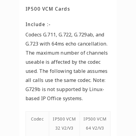
IP500 VCM Cards
Include :-
Codecs G.711, G.722, G.729ab, and
G.723 with 64ms echo cancellation.
The maximum number of channels
useable is affected by the codec
used. The following table assumes
all calls use the same codec. Note:
G729b is not supported by Linux-
based IP Office systems.
Codec
IP500 VCM
IP500 VCM
32 V2/V3
64 V2/V3