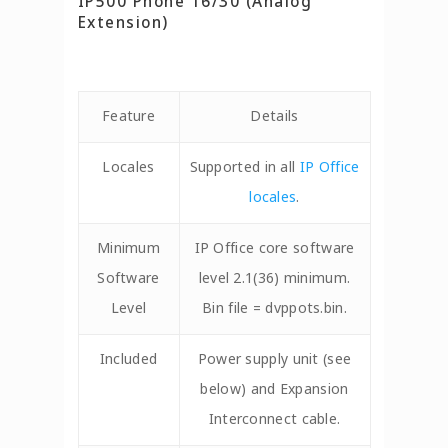
IP500 Phone 16/30 (Analog
Extension)
Feature
Details
Locales
Supported in all
IP Office
locales
.
Minimum
IP Office core software
Software
level 2.1(36) minimum.
Level
Bin file = dvppots.bin.
Included
Power supply unit (see
below) and Expansion
Interconnect cable.