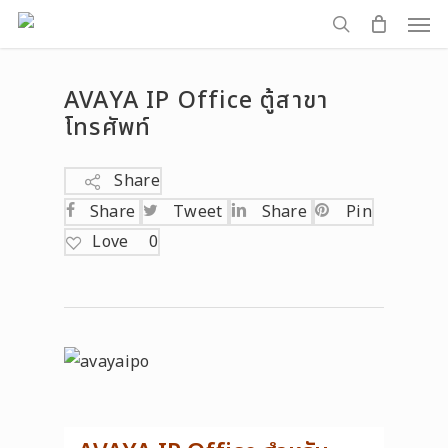
Men
Skip
to
search
main
AVAYA IP Office ตู้สาขา
content
โทรศัพท์
Share
Share
Tweet
Share
Pin
Love
0