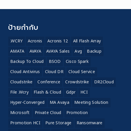
ป้ายกำกับ
.WCRY
Acronis
Acronis 12
All Flash Array
AMATA
AVAYA
AVAYA Sales
Avg
Backup
Backup To Cloud
BSOD
Cisco Spark
Cloud Antivirus
Cloud DR
Cloud Service
Cloudstrike
Conference
Crowdstrike
DR2Cloud
File .wcry
Flash & Cloud
Gdpr
HCI
Hyper-Converged
MA Avaya
Meeting Solution
Microsoft
Private Cloud
Promotion
Promotion HCI
Pure Storage
Ransomware