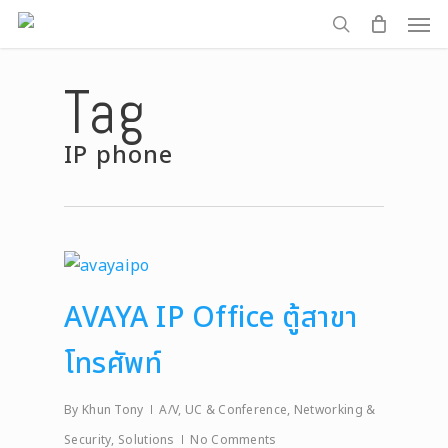
Men
Skip
to
search
main
Tag
content
IP phone
AVAYA IP Office ตู้สาขา
โทรศัพท์
By
Khun Tony
A/V, UC & Conference
,
Networking &
Security
,
Solutions
No Comments