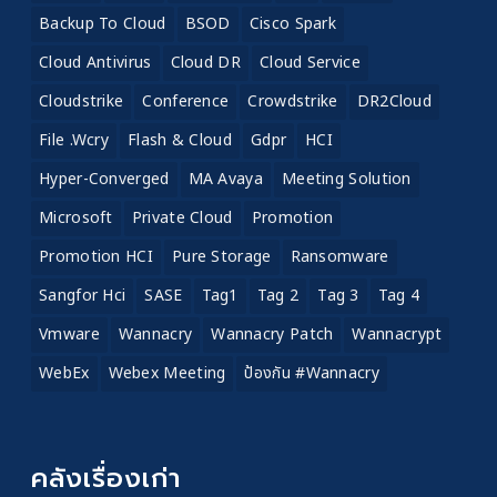
Backup To Cloud
BSOD
Cisco Spark
Cloud Antivirus
Cloud DR
Cloud Service
Cloudstrike
Conference
Crowdstrike
DR2Cloud
File .wcry
Flash & Cloud
Gdpr
HCI
Hyper-Converged
MA Avaya
Meeting Solution
Microsoft
Private Cloud
Promotion
Promotion HCI
Pure Storage
Ransomware
Sangfor Hci
SASE
Tag1
Tag 2
Tag 3
Tag 4
Vmware
Wannacry
Wannacry Patch
Wannacrypt
WebEx
Webex Meeting
ป้องกัน #wannacry
คลังเรื่องเก่า