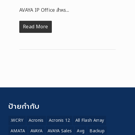
AVAYA IP Office สำหร...
Read More
ป้ายกำกับ
.WCRY
Acronis
Acronis 12
All Flash Array
AMATA
AVAYA
AVAYA Sales
Avg
Backup