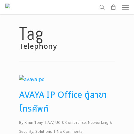
Men
Skip
to
search
main
Tag
content
Telephony
AVAYA IP Office ตู้สาขา
โทรศัพท์
By
Khun Tony
A/V, UC & Conference
,
Networking &
Security
,
Solutions
No Comments