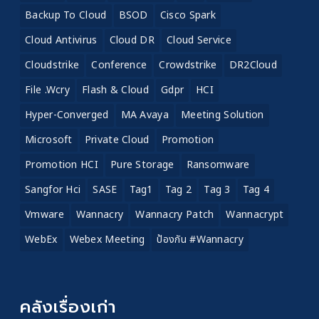
Backup To Cloud
BSOD
Cisco Spark
Cloud Antivirus
Cloud DR
Cloud Service
Cloudstrike
Conference
Crowdstrike
DR2Cloud
File .wcry
Flash & Cloud
Gdpr
HCI
Hyper-Converged
MA Avaya
Meeting Solution
Microsoft
Private Cloud
Promotion
Promotion HCI
Pure Storage
Ransomware
Sangfor Hci
SASE
Tag1
Tag 2
Tag 3
Tag 4
Vmware
Wannacry
Wannacry Patch
Wannacrypt
WebEx
Webex Meeting
ป้องกัน #wannacry
คลังเรื่องเก่า