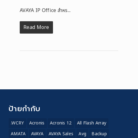
AVAYA IP Office สำหร...
Read More
ป้ายกำกับ
.WCRY
Acronis
Acronis 12
All Flash Array
AMATA
AVAYA
AVAYA Sales
Avg
Backup