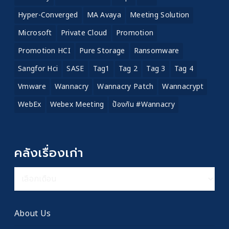
Hyper-Converged
MA Avaya
Meeting Solution
Microsoft
Private Cloud
Promotion
Promotion HCI
Pure Storage
Ransomware
Sangfor Hci
SASE
Tag1
Tag 2
Tag 3
Tag 4
Vmware
Wannacry
Wannacry Patch
Wannacrypt
WebEx
Webex Meeting
ป้องกัน #wannacry
คลังเรื่องเก่า
คลัง
เรื่อง
เก่า
About Us