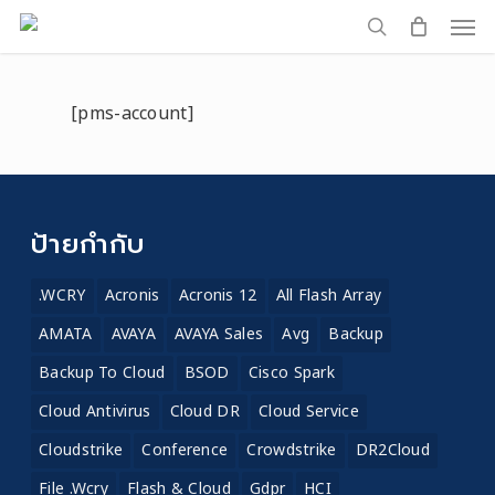
Men
Skip
to
search
main
[pms-account]
content
ป้ายกำกับ
.WCRY
Acronis
Acronis 12
All Flash Array
AMATA
AVAYA
AVAYA Sales
Avg
Backup
Backup To Cloud
BSOD
Cisco Spark
Cloud Antivirus
Cloud DR
Cloud Service
Cloudstrike
Conference
Crowdstrike
DR2Cloud
File .wcry
Flash & Cloud
Gdpr
HCI