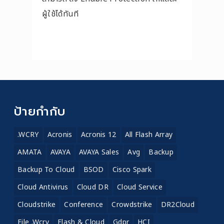
ผู้ใช้ได้ทันที
ป้ายกำกับ
.WCRY
Acronis
Acronis 12
All Flash Array
AMATA
AVAYA
AVAYA Sales
Avg
Backup
Backup To Cloud
BSOD
Cisco Spark
Cloud Antivirus
Cloud DR
Cloud Service
Cloudstrike
Conference
Crowdstrike
DR2Cloud
File .wcry
Flash & Cloud
Gdpr
HCI