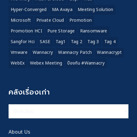
Hyper-Converged
MA Avaya
Meeting Solution
Microsoft
Private Cloud
Promotion
Promotion HCI
Pure Storage
Ransomware
Sangfor Hci
SASE
Tag1
Tag 2
Tag 3
Tag 4
Vmware
Wannacry
Wannacry Patch
Wannacrypt
WebEx
Webex Meeting
ป้องกัน #wannacry
คลังเรื่องเก่า
คลัง
เรื่อง
เก่า
About Us