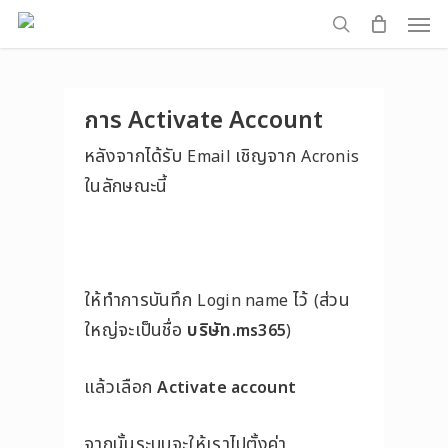
Men
Skip
to
search
main
content
การ
Activate Account
หลังจากได้รับ
เชิญจาก
Email
Acronis
ในลักษณะนี้
ให้ทำการบันทึก
ไว้
ส่วน
Login name
(
ใหญ่จะเป็นชื่อ
บริษัท
.ms365
)
แล้วเลือก
Activate account
จากนั้นระบบจะให้เราไปตั้งค่า