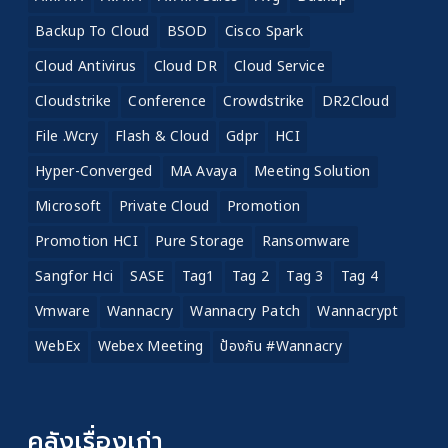
Backup To Cloud
BSOD
Cisco Spark
Cloud Antivirus
Cloud DR
Cloud Service
Cloudstrike
Conference
Crowdstrike
DR2Cloud
File .wcry
Flash & Cloud
Gdpr
HCI
Hyper-Converged
MA Avaya
Meeting Solution
Microsoft
Private Cloud
Promotion
Promotion HCI
Pure Storage
Ransomware
Sangfor Hci
SASE
Tag1
Tag 2
Tag 3
Tag 4
Vmware
Wannacry
Wannacry Patch
Wannacrypt
WebEx
Webex Meeting
ป้องกัน #wannacry
คลังเรื่องเก่า