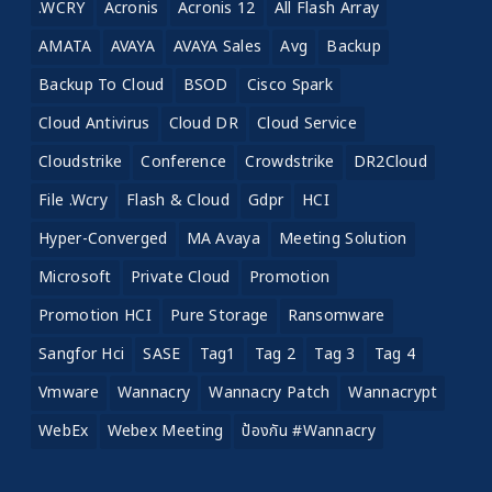
.WCRY
Acronis
Acronis 12
All Flash Array
AMATA
AVAYA
AVAYA Sales
Avg
Backup
Backup To Cloud
BSOD
Cisco Spark
Cloud Antivirus
Cloud DR
Cloud Service
Cloudstrike
Conference
Crowdstrike
DR2Cloud
File .wcry
Flash & Cloud
Gdpr
HCI
Hyper-Converged
MA Avaya
Meeting Solution
Microsoft
Private Cloud
Promotion
Promotion HCI
Pure Storage
Ransomware
Sangfor Hci
SASE
Tag1
Tag 2
Tag 3
Tag 4
Vmware
Wannacry
Wannacry Patch
Wannacrypt
WebEx
Webex Meeting
ป้องกัน #wannacry