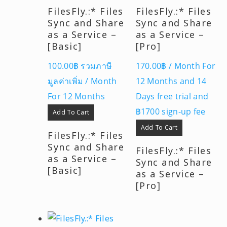
FilesFly.:* Files
FilesFly.:* Files
Sync and Share
Sync and Share
as a Service –
as a Service –
[Basic]
[Pro]
100.00
฿
รวมภาษี
170.00
฿
/ Month
For
มูลค่าเพิ่ม
/ Month
12 Months
and 14
For 12 Months
Days free trial and
฿1700 sign-up fee
Add To Cart
Add To Cart
FilesFly.:* Files
Sync and Share
FilesFly.:* Files
as a Service –
Sync and Share
[Basic]
as a Service –
[Pro]