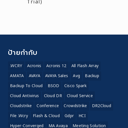
Trial)
ป้ายกำกับ
.WCRY
Acronis
Acronis 12
All Flash Array
AMATA
AVAYA
AVAYA Sales
Avg
Backup
Backup To Cloud
BSOD
Cisco Spark
Cloud Antivirus
Cloud DR
Cloud Service
Cloudstrike
Conference
Crowdstrike
DR2Cloud
File .wcry
Flash & Cloud
Gdpr
HCI
Hyper-Converged
MA Avaya
Meeting Solution