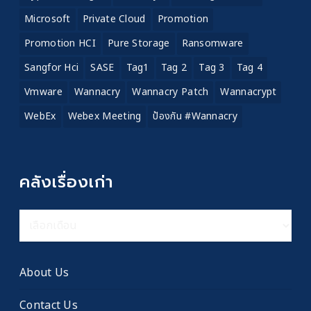
Microsoft
Private Cloud
Promotion
Promotion HCI
Pure Storage
Ransomware
Sangfor Hci
SASE
Tag1
Tag 2
Tag 3
Tag 4
Vmware
Wannacry
Wannacry Patch
Wannacrypt
WebEx
Webex Meeting
ป้องกัน #wannacry
คลังเรื่องเก่า
คลัง
เรื่อง
เก่า
About Us
Contact Us