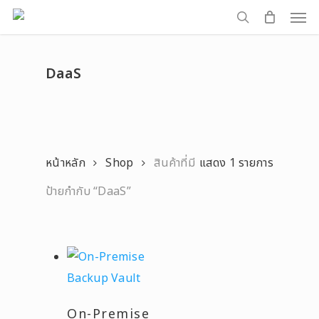
Men
Skip
to
search
main
DaaS
content
หน้าหลัก
Shop
สินค้าที่มี
แสดง 1 รายการ
ป้ายกำกับ “DaaS”
On-Premise