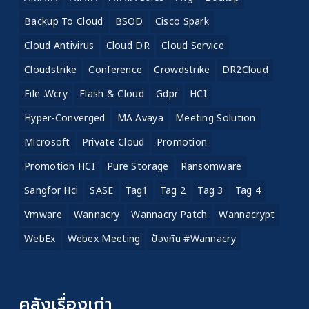
Backup To Cloud
BSOD
Cisco Spark
Cloud Antivirus
Cloud DR
Cloud Service
Cloudstrike
Conference
Crowdstrike
DR2Cloud
File .wcry
Flash & Cloud
Gdpr
HCI
Hyper-Converged
MA Avaya
Meeting Solution
Microsoft
Private Cloud
Promotion
Promotion HCI
Pure Storage
Ransomware
Sangfor Hci
SASE
Tag1
Tag 2
Tag 3
Tag 4
Vmware
Wannacry
Wannacry Patch
Wannacrypt
WebEx
Webex Meeting
ป้องกัน #wannacry
คลังเรื่องเก่า