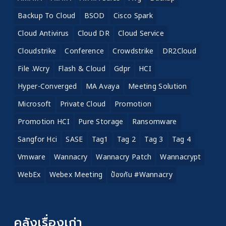
Backup To Cloud
BSOD
Cisco Spark
Cloud Antivirus
Cloud DR
Cloud Service
Cloudstrike
Conference
Crowdstrike
DR2Cloud
File .wcry
Flash & Cloud
Gdpr
HCI
Hyper-Converged
MA Avaya
Meeting Solution
Microsoft
Private Cloud
Promotion
Promotion HCI
Pure Storage
Ransomware
Sangfor Hci
SASE
Tag1
Tag 2
Tag 3
Tag 4
Vmware
Wannacry
Wannacry Patch
Wannacrypt
WebEx
Webex Meeting
ป้องกัน #wannacry
คลังเรื่องเก่า