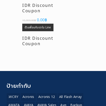
IDR Discount
Coupon
Original
Current
0.00
฿
10,000.00
฿
price
price
was:
is:
เป็นเพื่อนกับเราใน Line
10,000.00฿.
0.00฿.
IDR Discount
Coupon
ป้ายกำกับ
.WCRY
Acronis
Acronis 12
All Flash Array
AMATA
AVAYA
AVAYA Sales
Avg
Backup