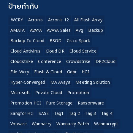
ป้ายกำกับ
.WCRY
Acronis
Acronis 12
All Flash Array
AMATA
AVAYA
AVAYA Sales
Avg
Backup
Backup To Cloud
BSOD
Cisco Spark
Cloud Antivirus
Cloud DR
Cloud Service
Cloudstrike
Conference
Crowdstrike
DR2Cloud
File .wcry
Flash & Cloud
Gdpr
HCI
Hyper-Converged
MA Avaya
Meeting Solution
Microsoft
Private Cloud
Promotion
Promotion HCI
Pure Storage
Ransomware
Sangfor Hci
SASE
Tag1
Tag 2
Tag 3
Tag 4
Vmware
Wannacry
Wannacry Patch
Wannacrypt