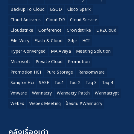
Backup To Cloud
BSOD
Cisco Spark
Cloud Antivirus
Cloud DR
Cloud Service
Cloudstrike
Conference
Crowdstrike
DR2Cloud
File .wcry
Flash & Cloud
Gdpr
HCI
Hyper-Converged
MA Avaya
Meeting Solution
Microsoft
Private Cloud
Promotion
Promotion HCI
Pure Storage
Ransomware
Sangfor Hci
SASE
Tag1
Tag 2
Tag 3
Tag 4
Vmware
Wannacry
Wannacry Patch
Wannacrypt
WebEx
Webex Meeting
ป้องกัน #wannacry
คลังเรื่องเก่า