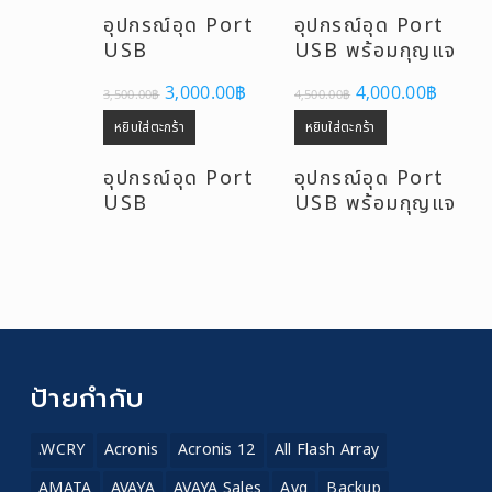
อุปกรณ์อุด Port
อุปกรณ์อุด Port
USB
USB พร้อมกุญแจ
Original
Current
Original
Curre
3,000.00
฿
4,000.00
฿
3,500.00
฿
4,500.00
฿
price
price
price
price
was:
is:
was:
is:
หยิบใส่ตะกร้า
หยิบใส่ตะกร้า
3,500.00฿.
3,000.00฿.
4,500.00฿.
4,000.
อุปกรณ์อุด Port
อุปกรณ์อุด Port
USB
USB พร้อมกุญแจ
ป้ายกำกับ
.WCRY
Acronis
Acronis 12
All Flash Array
AMATA
AVAYA
AVAYA Sales
Avg
Backup