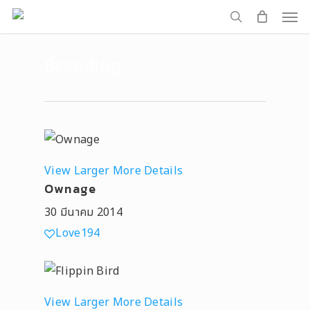
Men
Skip
to
search
main
Branding
content
View Larger
More Details
Ownage
30 มีนาคม 2014
Love
194
View Larger
More Details