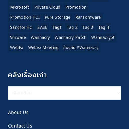
Microsoft
Private Cloud
Promotion
Promotion HCI
Pure Storage
Ransomware
Sangfor Hci
SASE
Tag1
Tag 2
Tag 3
Tag 4
Vmware
Wannacry
Wannacry Patch
Wannacrypt
WebEx
Webex Meeting
ป้องกัน #wannacry
คลังเรื่องเก่า
คลัง
เรื่อง
เก่า
About Us
Contact Us