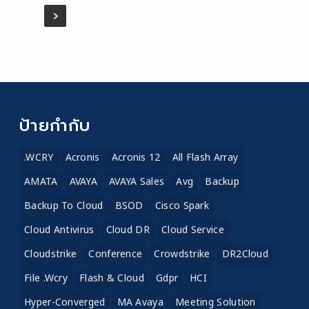
ป้ายกำกับ
.WCRY
Acronis
Acronis 12
All Flash Array
AMATA
AVAYA
AVAYA Sales
Avg
Backup
Backup To Cloud
BSOD
Cisco Spark
Cloud Antivirus
Cloud DR
Cloud Service
Cloudstrike
Conference
Crowdstrike
DR2Cloud
File .wcry
Flash & Cloud
Gdpr
HCI
Hyper-Converged
MA Avaya
Meeting Solution