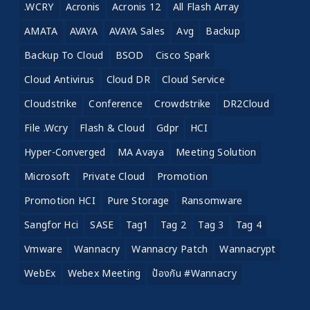
.WCRY
Acronis
Acronis 12
All Flash Array
AMATA
AVAYA
AVAYA Sales
Avg
Backup
Backup To Cloud
BSOD
Cisco Spark
Cloud Antivirus
Cloud DR
Cloud Service
Cloudstrike
Conference
Crowdstrike
DR2Cloud
File .wcry
Flash & Cloud
Gdpr
HCI
Hyper-Converged
MA Avaya
Meeting Solution
Microsoft
Private Cloud
Promotion
Promotion HCI
Pure Storage
Ransomware
Sangfor Hci
SASE
Tag1
Tag 2
Tag 3
Tag 4
Vmware
Wannacry
Wannacry Patch
Wannacrypt
WebEx
Webex Meeting
ป้องกัน #wannacry