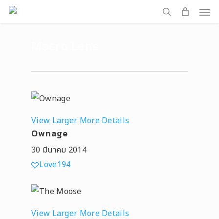
Men
Skip
to
search
main
Macro Lens
content
View Larger
More Details
Ownage
30 มีนาคม 2014
Love
194
View Larger
More Details