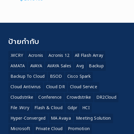
ป้ายกำกับ
.WCRY
Acronis
Acronis 12
All Flash Array
AMATA
AVAYA
AVAYA Sales
Avg
Backup
Backup To Cloud
BSOD
Cisco Spark
Cloud Antivirus
Cloud DR
Cloud Service
Cloudstrike
Conference
Crowdstrike
DR2Cloud
File .wcry
Flash & Cloud
Gdpr
HCI
Hyper-Converged
MA Avaya
Meeting Solution
Microsoft
Private Cloud
Promotion