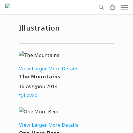
Men
Skip
to
search
main
Illustration
content
View Larger
More Details
The Mountains
16 กรกฎาคม 2014
Love
0
View Larger
More Details
One More Beer