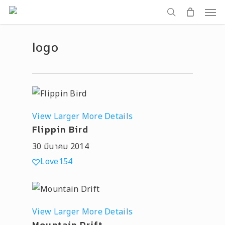
Men
Skip
to
search
main
logo
content
View Larger
More Details
Flippin Bird
30 มีนาคม 2014
Love
154
View Larger
More Details
Mountain Drift