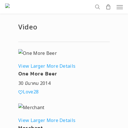
Men
Skip
to
search
main
Video
content
View Larger
More Details
One More Beer
30 มีนาคม 2014
Love
28
View Larger
More Details
Merchant