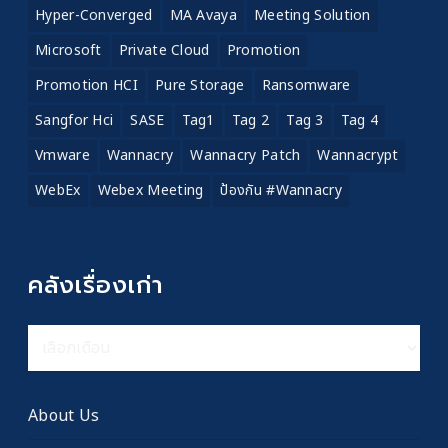
Hyper-Converged
MA Avaya
Meeting Solution
Microsoft
Private Cloud
Promotion
Promotion HCI
Pure Storage
Ransomware
Sangfor Hci
SASE
Tag1
Tag 2
Tag 3
Tag 4
Vmware
Wannacry
Wannacry Patch
Wannacrypt
WebEx
Webex Meeting
ป้องกัน #wannacry
คลังเรื่องเก่า
คลัง
เรื่อง
เก่า
About Us