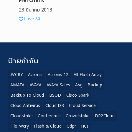
23 มีนาคม 2013
Love
74
ป้ายกำกับ
.WCRY
Acronis
Acronis 12
All Flash Array
AMATA
AVAYA
AVAYA Sales
Avg
Backup
Backup To Cloud
BSOD
Cisco Spark
Cloud Antivirus
Cloud DR
Cloud Service
Cloudstrike
Conference
Crowdstrike
DR2Cloud
File .wcry
Flash & Cloud
Gdpr
HCI