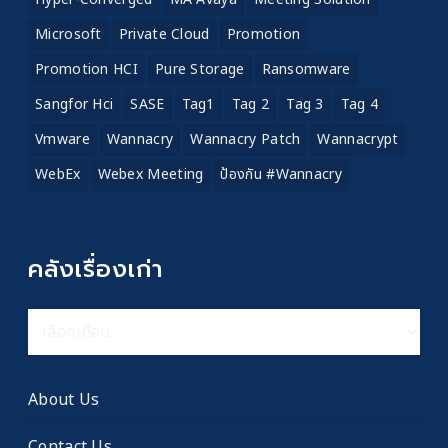
Microsoft
Private Cloud
Promotion
Promotion HCI
Pure Storage
Ransomware
Sangfor Hci
SASE
Tag1
Tag 2
Tag 3
Tag 4
Vmware
Wannacry
Wannacry Patch
Wannacrypt
WebEx
Webex Meeting
ป้องกัน #wannacry
คลังเรื่องเก่า
คลัง
เรื่อง
เก่า
About Us
Contact Us