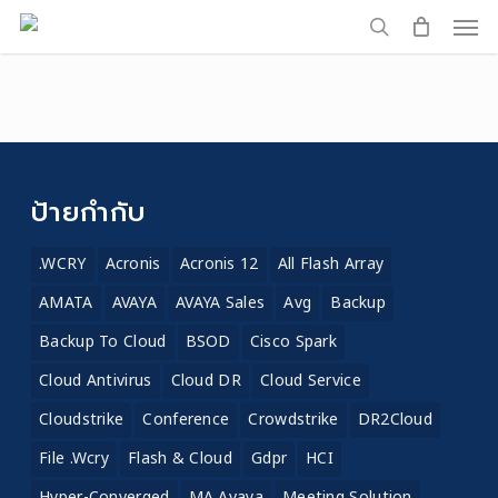
Men
Skip
to
search
main
content
ป้ายกำกับ
.WCRY
Acronis
Acronis 12
All Flash Array
AMATA
AVAYA
AVAYA Sales
Avg
Backup
Backup To Cloud
BSOD
Cisco Spark
Cloud Antivirus
Cloud DR
Cloud Service
Cloudstrike
Conference
Crowdstrike
DR2Cloud
File .wcry
Flash & Cloud
Gdpr
HCI
Hyper-Converged
MA Avaya
Meeting Solution