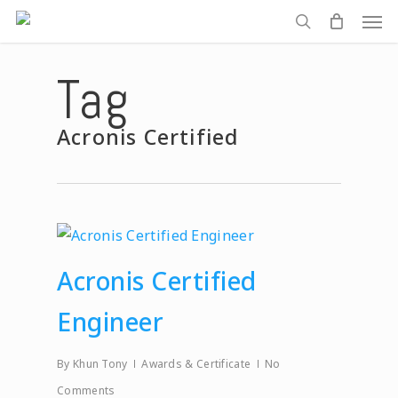
Men
Skip
to
search
main
Tag
content
Acronis Certified
Acronis Certified
Engineer
By
Khun Tony
Awards & Certificate
No
Comments