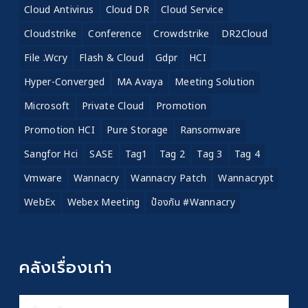
Cloud Antivirus
Cloud DR
Cloud Service
Cloudstrike
Conference
Crowdstrike
DR2Cloud
File .wcry
Flash & Cloud
Gdpr
HCI
Hyper-Converged
MA Avaya
Meeting Solution
Microsoft
Private Cloud
Promotion
Promotion HCI
Pure Storage
Ransomware
Sangfor Hci
SASE
Tag1
Tag 2
Tag 3
Tag 4
Vmware
Wannacry
Wannacry Patch
Wannacrypt
WebEx
Webex Meeting
ป้องกัน #wannacry
คลังเรื่องเก่า
คลัง