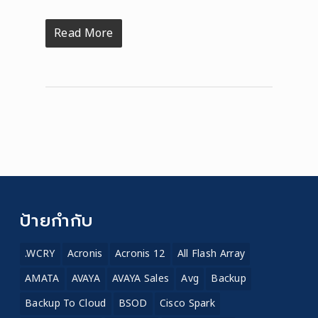
Read More
ป้ายกำกับ
.WCRY
Acronis
Acronis 12
All Flash Array
AMATA
AVAYA
AVAYA Sales
Avg
Backup
Backup To Cloud
BSOD
Cisco Spark