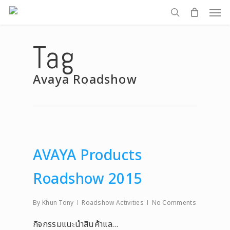
Men
Skip
to
search
main
Tag
content
Avaya Roadshow
AVAYA Products
Roadshow 2015
By
Khun Tony
Roadshow Activities
No Comments
กิจกรรมแนะนำสินค้าแล…