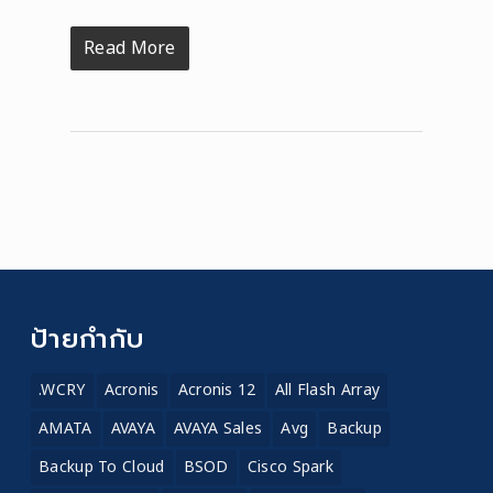
Read More
ป้ายกำกับ
.WCRY
Acronis
Acronis 12
All Flash Array
AMATA
AVAYA
AVAYA Sales
Avg
Backup
Backup To Cloud
BSOD
Cisco Spark