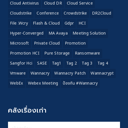
Cloud Antivirus
Cloud DR
Cloud Service
Cloudstrike
Conference
Crowdstrike
DR2Cloud
File .wcry
Flash & Cloud
Gdpr
HCI
Hyper-Converged
MA Avaya
Meeting Solution
Microsoft
Private Cloud
Promotion
Promotion HCI
Pure Storage
Ransomware
Sangfor Hci
SASE
Tag1
Tag 2
Tag 3
Tag 4
Vmware
Wannacry
Wannacry Patch
Wannacrypt
WebEx
Webex Meeting
ป้องกัน #wannacry
คลังเรื่องเก่า
คลัง