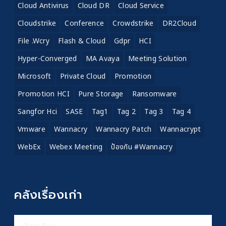
Cloud Antivirus
Cloud DR
Cloud Service
Cloudstrike
Conference
Crowdstrike
DR2Cloud
File .wcry
Flash & Cloud
Gdpr
HCI
Hyper-Converged
MA Avaya
Meeting Solution
Microsoft
Private Cloud
Promotion
Promotion HCI
Pure Storage
Ransomware
Sangfor Hci
SASE
Tag1
Tag 2
Tag 3
Tag 4
Vmware
Wannacry
Wannacry Patch
Wannacrypt
WebEx
Webex Meeting
ป้องกัน #wannacry
คลังเรื่องเก่า
คลัง