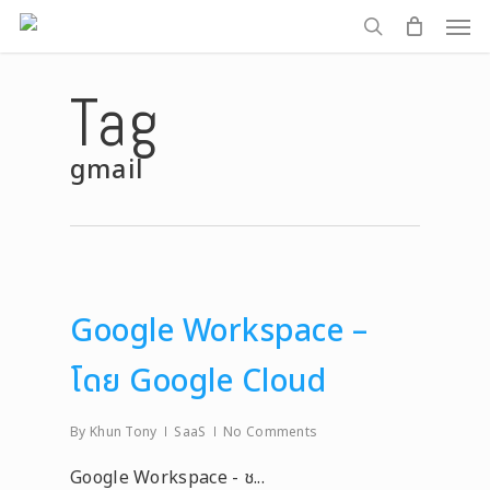
Men
Skip
to
search
main
Tag
content
gmail
Google Workspace –
โดย Google Cloud
By
Khun Tony
SaaS
No Comments
Google Workspace - ช...