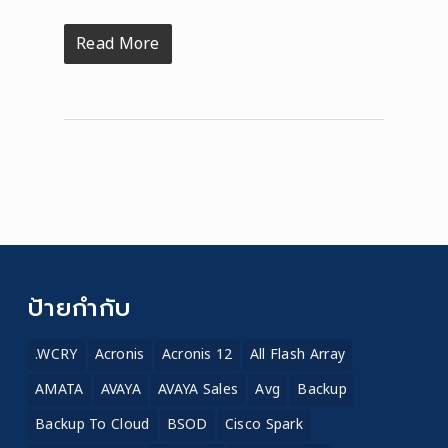
Read More
ป้ายกำกับ
.WCRY
Acronis
Acronis 12
All Flash Array
AMATA
AVAYA
AVAYA Sales
Avg
Backup
Backup To Cloud
BSOD
Cisco Spark