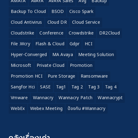
AMATA
AVAYA
AVAYA Sales
Avg
Backup
Backup To Cloud
BSOD
Cisco Spark
Cloud Antivirus
Cloud DR
Cloud Service
Cloudstrike
Conference
Crowdstrike
DR2Cloud
File .wcry
Flash & Cloud
Gdpr
HCI
Hyper-Converged
MA Avaya
Meeting Solution
Microsoft
Private Cloud
Promotion
Promotion HCI
Pure Storage
Ransomware
Sangfor Hci
SASE
Tag1
Tag 2
Tag 3
Tag 4
Vmware
Wannacry
Wannacry Patch
Wannacrypt
WebEx
Webex Meeting
ป้องกัน #wannacry
คลังเรื่องเก่า