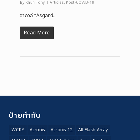
By
Khun Tony
Articles
,
Post-COVID-19
จากวลี “Asgard…
Read More
ป้ายกำกับ
.WCRY
Acronis
Acronis 12
All Flash Array