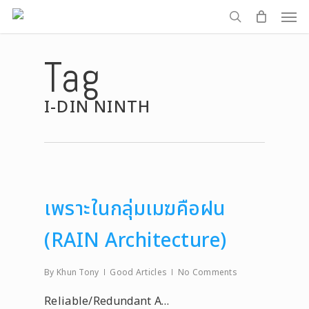
Men
Skip
to
search
main
Tag
content
I-DIN NINTH
เพราะในกลุ่มเมฆคือฝน
(RAIN Architecture)
By
Khun Tony
Good Articles
No Comments
Reliable/Redundant A…