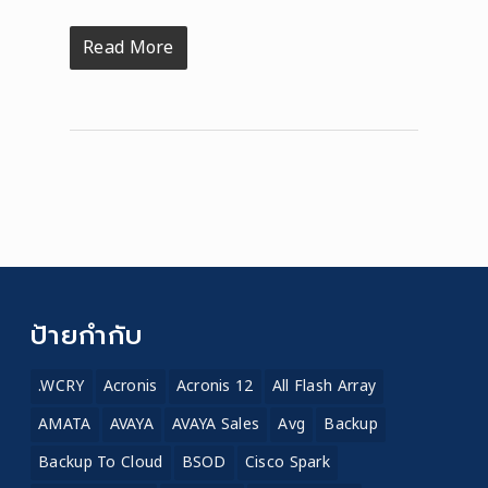
Read More
ป้ายกำกับ
.WCRY
Acronis
Acronis 12
All Flash Array
AMATA
AVAYA
AVAYA Sales
Avg
Backup
Backup To Cloud
BSOD
Cisco Spark