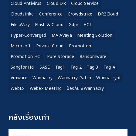
Cloud Antivirus
Cloud DR
Cloud Service
Cloudstrike
Conference
Crowdstrike
DR2Cloud
File .wcry
Flash & Cloud
Gdpr
HCI
Hyper-Converged
MA Avaya
Meeting Solution
Microsoft
Private Cloud
Promotion
Promotion HCI
Pure Storage
Ransomware
Sangfor Hci
SASE
Tag1
Tag 2
Tag 3
Tag 4
Vmware
Wannacry
Wannacry Patch
Wannacrypt
WebEx
Webex Meeting
ป้องกัน #wannacry
คลังเรื่องเก่า
คลัง