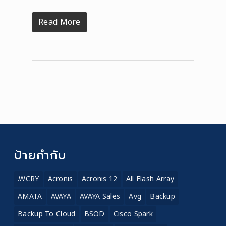
Read More
ป้ายกำกับ
.WCRY
Acronis
Acronis 12
All Flash Array
AMATA
AVAYA
AVAYA Sales
Avg
Backup
Backup To Cloud
BSOD
Cisco Spark