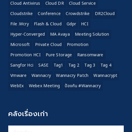
Cloud Antivirus
Cloud DR
Cloud Service
Cloudstrike
Conference
Crowdstrike
DR2Cloud
File .wcry
Flash & Cloud
Gdpr
HCI
Hyper-Converged
MA Avaya
Meeting Solution
Microsoft
Private Cloud
Promotion
Promotion HCI
Pure Storage
Ransomware
Sangfor Hci
SASE
Tag1
Tag 2
Tag 3
Tag 4
Vmware
Wannacry
Wannacry Patch
Wannacrypt
WebEx
Webex Meeting
ป้องกัน #wannacry
คลังเรื่องเก่า
คลัง