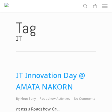
Men
Skip
to
search
main
Tag
content
IT
IT Innovation Day @
AMATA NAKORN
By
Khun Tony
Roadshow Activities
No Comments
กิจกรรม Roadshow นำเ…