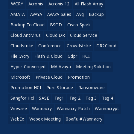
.WCRY
Acronis
Acronis 12
All Flash Array
AMATA
AVAYA
AVAYA Sales
Avg
Backup
Backup To Cloud
BSOD
Cisco Spark
Cloud Antivirus
Cloud DR
Cloud Service
Cloudstrike
Conference
Crowdstrike
DR2Cloud
File .wcry
Flash & Cloud
Gdpr
HCI
Hyper-Converged
MA Avaya
Meeting Solution
Microsoft
Private Cloud
Promotion
Promotion HCI
Pure Storage
Ransomware
Sangfor Hci
SASE
Tag1
Tag 2
Tag 3
Tag 4
Vmware
Wannacry
Wannacry Patch
Wannacrypt
WebEx
Webex Meeting
ป้องกัน #wannacry