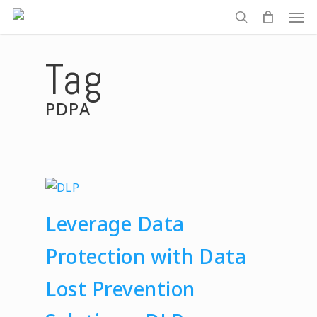
Men
Skip
to
search
main
Tag
content
PDPA
Leverage Data
Protection with Data
Lost Prevention