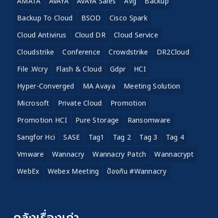
AMATA
AVAYA
AVAYA Sales
Avg
Backup
Backup To Cloud
BSOD
Cisco Spark
Cloud Antivirus
Cloud DR
Cloud Service
Cloudstrike
Conference
Crowdstrike
DR2Cloud
File .wcry
Flash & Cloud
Gdpr
HCI
Hyper-Converged
MA Avaya
Meeting Solution
Microsoft
Private Cloud
Promotion
Promotion HCI
Pure Storage
Ransomware
Sangfor Hci
SASE
Tag1
Tag 2
Tag 3
Tag 4
Vmware
Wannacry
Wannacry Patch
Wannacrypt
WebEx
Webex Meeting
ป้องกัน #wannacry
คลังเรื่องเก่า