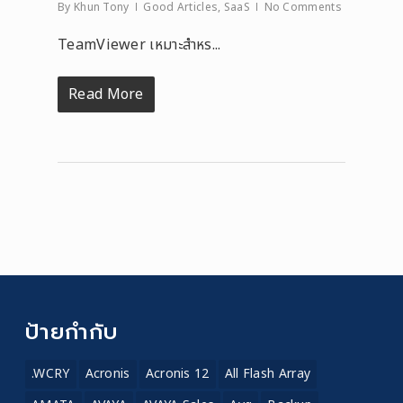
By
Khun Tony
Good Articles
,
SaaS
No Comments
TeamViewer เหมาะสำหร...
Read More
ป้ายกำกับ
.WCRY
Acronis
Acronis 12
All Flash Array