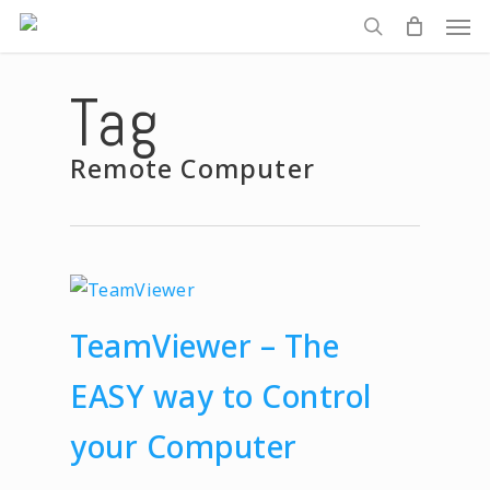
Men
Skip
to
search
main
Tag
content
Remote Computer
TeamViewer – The
EASY way to Control
your Computer