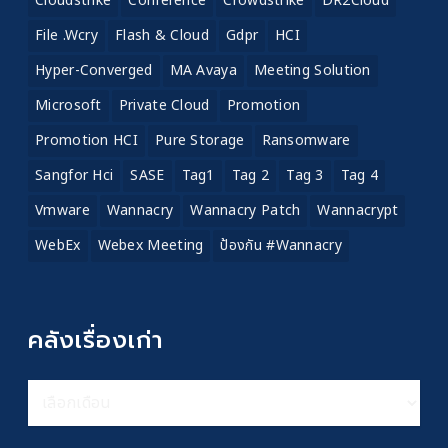
Cloudstrike
Conference
Crowdstrike
DR2Cloud
File .wcry
Flash & Cloud
Gdpr
HCI
Hyper-Converged
MA Avaya
Meeting Solution
Microsoft
Private Cloud
Promotion
Promotion HCI
Pure Storage
Ransomware
Sangfor Hci
SASE
Tag1
Tag 2
Tag 3
Tag 4
Vmware
Wannacry
Wannacry Patch
Wannacrypt
WebEx
Webex Meeting
ป้องกัน #wannacry
คลังเรื่องเก่า
คลัง
เรื่อง