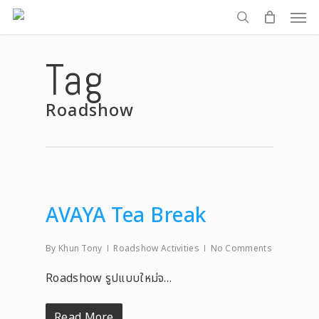
Men
Skip
to
search
main
Tag
content
Roadshow
AVAYA Tea Break
By
Khun Tony
Roadshow Activities
No Comments
Roadshow รูปแบบใหม่จ…
Read More