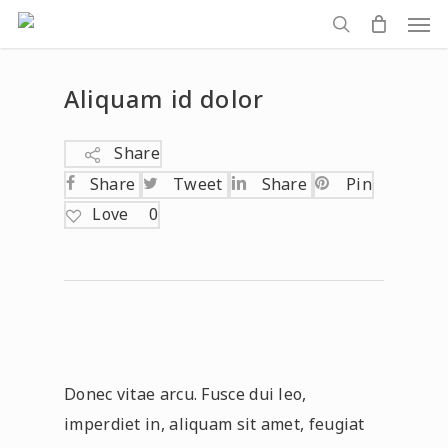
Men
Skip
to
search
main
Aliquam id dolor
content
Share
Share
Tweet
Share
Pin
Love
0
Donec vitae arcu. Fusce dui leo,
imperdiet in, aliquam sit amet, feugiat