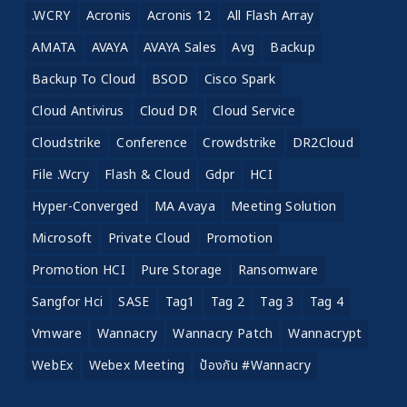
.WCRY
Acronis
Acronis 12
All Flash Array
AMATA
AVAYA
AVAYA Sales
Avg
Backup
Backup To Cloud
BSOD
Cisco Spark
Cloud Antivirus
Cloud DR
Cloud Service
Cloudstrike
Conference
Crowdstrike
DR2Cloud
File .wcry
Flash & Cloud
Gdpr
HCI
Hyper-Converged
MA Avaya
Meeting Solution
Microsoft
Private Cloud
Promotion
Promotion HCI
Pure Storage
Ransomware
Sangfor Hci
SASE
Tag1
Tag 2
Tag 3
Tag 4
Vmware
Wannacry
Wannacry Patch
Wannacrypt
WebEx
Webex Meeting
ป้องกัน #wannacry