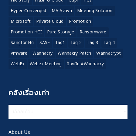
File .wcry
Flash & Cloud
Gdpr
HCI
Hyper-Converged
MA Avaya
Meeting Solution
Microsoft
Private Cloud
Promotion
Promotion HCI
Pure Storage
Ransomware
Sangfor Hci
SASE
Tag1
Tag 2
Tag 3
Tag 4
Vmware
Wannacry
Wannacry Patch
Wannacrypt
WebEx
Webex Meeting
ป้องกัน #wannacry
คลังเรื่องเก่า
คลัง
เรื่อง
เก่า
About Us