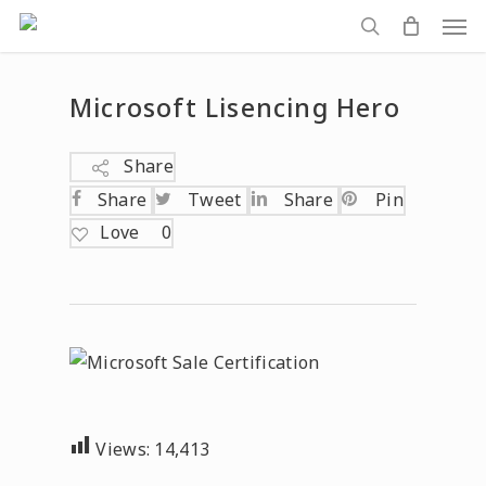
Men
Skip
to
search
main
Microsoft Lisencing Hero
content
Share
Share
Tweet
Share
Pin
Love
0
Views:
14,413