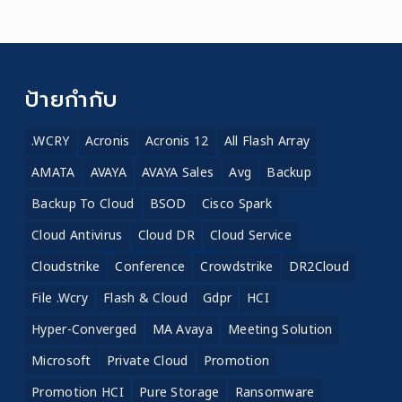
ป้ายกำกับ
.WCRY
Acronis
Acronis 12
All Flash Array
AMATA
AVAYA
AVAYA Sales
Avg
Backup
Backup To Cloud
BSOD
Cisco Spark
Cloud Antivirus
Cloud DR
Cloud Service
Cloudstrike
Conference
Crowdstrike
DR2Cloud
File .wcry
Flash & Cloud
Gdpr
HCI
Hyper-Converged
MA Avaya
Meeting Solution
Microsoft
Private Cloud
Promotion
Promotion HCI
Pure Storage
Ransomware