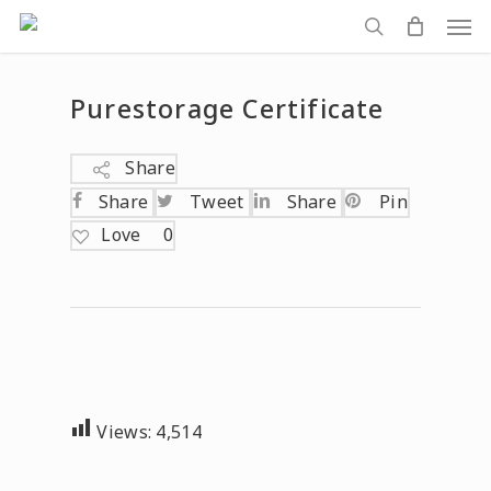
Men
Skip
to
search
main
Purestorage Certificate
content
Share
Share
Tweet
Share
Pin
Love
0
Views:
4,514