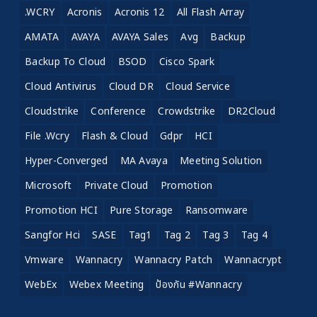
.WCRY
Acronis
Acronis 12
All Flash Array
AMATA
AVAYA
AVAYA Sales
Avg
Backup
Backup To Cloud
BSOD
Cisco Spark
Cloud Antivirus
Cloud DR
Cloud Service
Cloudstrike
Conference
Crowdstrike
DR2Cloud
File .wcry
Flash & Cloud
Gdpr
HCI
Hyper-Converged
MA Avaya
Meeting Solution
Microsoft
Private Cloud
Promotion
Promotion HCI
Pure Storage
Ransomware
Sangfor Hci
SASE
Tag1
Tag 2
Tag 3
Tag 4
Vmware
Wannacry
Wannacry Patch
Wannacrypt
WebEx
Webex Meeting
ป้องกัน #wannacry