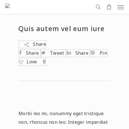
Men
Skip
to
search
main
Quis autem vel eum iure
content
Share
Share
Tweet
Share
Pin
Love
0
Morbi leo mi, nonummy eget tristique
non, rhoncus non leo. Integer imperdiet