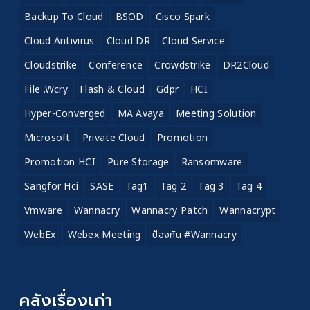
Backup To Cloud
BSOD
Cisco Spark
Cloud Antivirus
Cloud DR
Cloud Service
Cloudstrike
Conference
Crowdstrike
DR2Cloud
File .wcry
Flash & Cloud
Gdpr
HCI
Hyper-Converged
MA Avaya
Meeting Solution
Microsoft
Private Cloud
Promotion
Promotion HCI
Pure Storage
Ransomware
Sangfor Hci
SASE
Tag1
Tag 2
Tag 3
Tag 4
Vmware
Wannacry
Wannacry Patch
Wannacrypt
WebEx
Webex Meeting
ป้องกัน #wannacry
คลังเรื่องเก่า