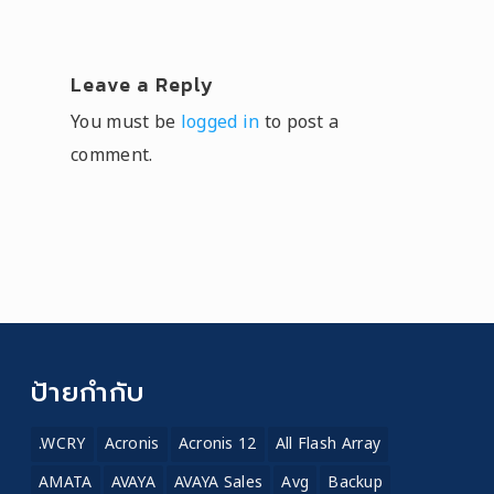
Leave a Reply
You must be
logged in
to post a
comment.
ป้ายกำกับ
.WCRY
Acronis
Acronis 12
All Flash Array
AMATA
AVAYA
AVAYA Sales
Avg
Backup