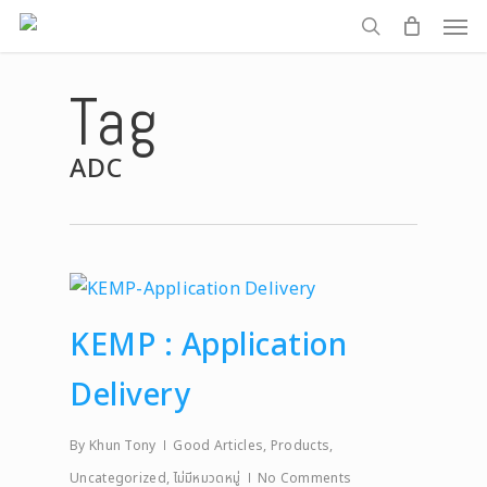
Men
Skip
to
search
main
Tag
content
ADC
KEMP : Application
Delivery
By
Khun Tony
Good Articles
,
Products
,
Uncategorized
,
ไม่มีหมวดหมู่
No Comments