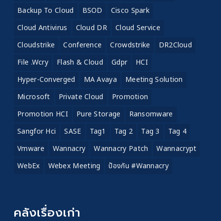
Backup To Cloud
BSOD
Cisco Spark
Cloud Antivirus
Cloud DR
Cloud Service
Cloudstrike
Conference
Crowdstrike
DR2Cloud
File .wcry
Flash & Cloud
Gdpr
HCI
Hyper-Converged
MA Avaya
Meeting Solution
Microsoft
Private Cloud
Promotion
Promotion HCI
Pure Storage
Ransomware
Sangfor Hci
SASE
Tag1
Tag 2
Tag 3
Tag 4
Vmware
Wannacry
Wannacry Patch
Wannacrypt
WebEx
Webex Meeting
ป้องกัน #wannacry
คลังเรื่องเก่า