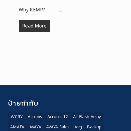
Why KEMP? ...
Read More
ป้ายกำกับ
.WCRY
Acronis
Acronis 12
All Flash Array
AMATA
AVAYA
AVAYA Sales
Avg
Backup