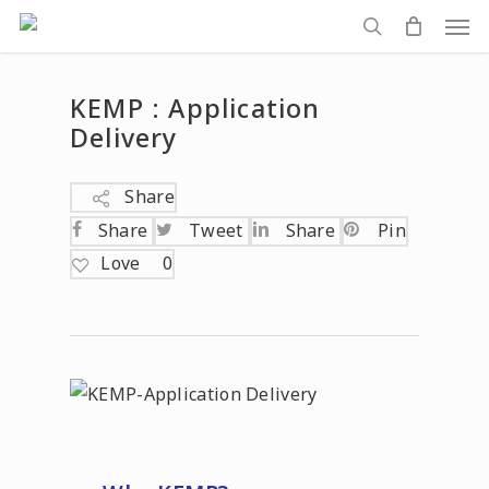
Men
Skip
to
search
main
KEMP : Application
content
Delivery
Share
Share
Tweet
Share
Pin
Love
0