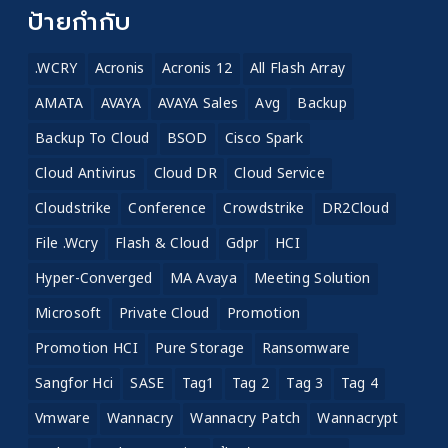
ป้ายกำกับ
.WCRY
Acronis
Acronis 12
All Flash Array
AMATA
AVAYA
AVAYA Sales
Avg
Backup
Backup To Cloud
BSOD
Cisco Spark
Cloud Antivirus
Cloud DR
Cloud Service
Cloudstrike
Conference
Crowdstrike
DR2Cloud
File .wcry
Flash & Cloud
Gdpr
HCI
Hyper-Converged
MA Avaya
Meeting Solution
Microsoft
Private Cloud
Promotion
Promotion HCI
Pure Storage
Ransomware
Sangfor Hci
SASE
Tag1
Tag 2
Tag 3
Tag 4
Vmware
Wannacry
Wannacry Patch
Wannacrypt