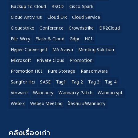
Backup To Cloud
BSOD
Cisco Spark
Cloud Antivirus
Cloud DR
Cloud Service
Cloudstrike
Conference
Crowdstrike
DR2Cloud
File .wcry
Flash & Cloud
Gdpr
HCI
Hyper-Converged
MA Avaya
Meeting Solution
Microsoft
Private Cloud
Promotion
Promotion HCI
Pure Storage
Ransomware
Sangfor Hci
SASE
Tag1
Tag 2
Tag 3
Tag 4
Vmware
Wannacry
Wannacry Patch
Wannacrypt
WebEx
Webex Meeting
ป้องกัน #wannacry
คลังเรื่องเก่า