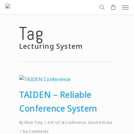
Men
Skip
to
search
main
Tag
content
Lecturing System
TAIDEN – Reliable
Conference System
By
Khun Tony
A/V, UC & Conference
,
Good Articles
No Comments